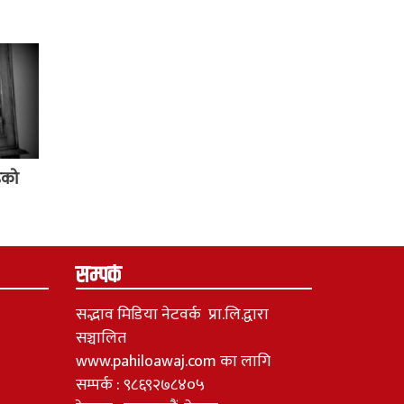
्ठको
सम्पर्क
सद्भाव मिडिया नेटवर्क प्रा.लि.द्वारा
सञ्चालित
www.pahiloawaj.com का लागि
सम्पर्क : ९८६९२७८४०५