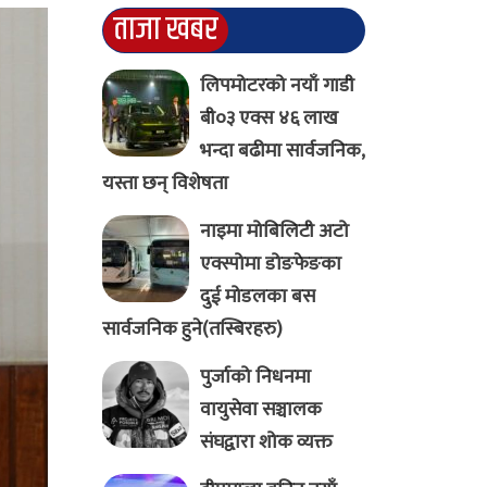
ताजा खबर
लिपमोटरको नयाँ गाडी
बी०३ एक्स ४६ लाख
भन्दा बढीमा सार्वजनिक,
यस्ता छन् विशेषता
नाइमा मोबिलिटी अटो
एक्स्पोमा डोङफेङका
दुई मोडलका बस
सार्वजनिक हुने(तस्बिरहरु)
पुर्जाको निधनमा
वायुसेवा सञ्चालक
संघद्वारा शोक व्यक्त