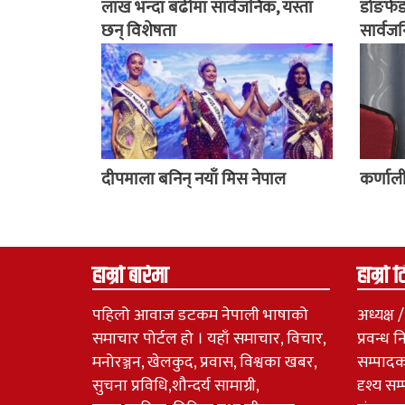
लाख भन्दा बढीमा सार्वजनिक, यस्ता
डोङफे
छन् विशेषता
सार्वजन
दीपमाला बनिन् नयाँ मिस नेपाल
कर्णाली
हाम्रो बारेमा
हाम्रो 
पहिलो आवाज डटकम नेपाली भाषाको
अध्यक्ष
समाचार पोर्टल हो । यहाँ समाचार, विचार,
प्रवन्ध 
मनोरञ्जन, खेलकुद, प्रवास, विश्वका खबर,
सम्पादक
सुचना प्रविधि,शौन्दर्य सामाग्री,
दृश्य सम