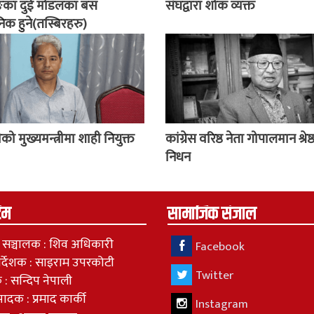
ङका दुई मोडलका बस
संघद्वारा शोक व्यक्त
िक हुने(तस्बिरहरु)
को मुख्यमन्त्रीमा शाही नियुक्त
कांग्रेस वरिष्ठ नेता गोपालमान श्रेष
निधन
टिम
सामाजिक संजाल
 / सञ्चालक : शिव अधिकारी
Facebook
निर्देशक : साइराम उपरकोटी
Twitter
 : सन्दिप नेपाली
्पादक : प्रमाद कार्की
Instagram