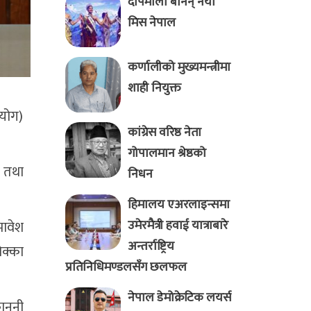
दीपमाला बनिन् नयाँ
मिस नेपाल
कर्णालीको मुख्यमन्त्रीमा
शाही नियुक्त
आयोग)
कांग्रेस वरिष्ठ नेता
गोपालमान श्रेष्ठको
ी तथा
निधन
हिमालय एअरलाइन्समा
उमेरमैत्री हवाई यात्राबारे
मावेश
अन्तर्राष्ट्रिय
ोक्का
प्रतिनिधिमण्डलसँग छलफल
नेपाल डेमोक्रेटिक लयर्स
ानुनी