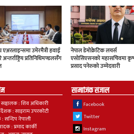
 एअरलाइन्समा उमेरमैत्री हवाई
नेपाल डेमोक्रेटिक लयर्स
रे अन्तर्राष्ट्रिय प्रतिनिधिमण्डलसँग
एसोसिएसनको महासचिवमा कृष
ल
प्रसाद पनेरुको उम्मेदवारी
टिम
सामाजिक संजाल
 / सञ्चालक : शिव अधिकारी
Facebook
निर्देशक : साइराम उपरकोटी
Twitter
 : सन्दिप नेपाली
्पादक : प्रमाद कार्की
Instagram