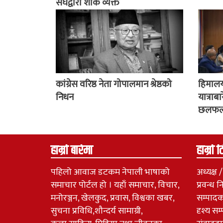
संघद्वारा शोक व्यक्त
कांग्रेस वरिष्ठ नेता गोपालमान श्रेष्ठको
हिमालय
निधन
यात्राबा
छलफ
हाम्रो बारेमा
हाम्रो 
पहिलो आवाज डटकम नेपाली भाषाको
अध्यक्ष
समाचार पोर्टल हो । यहाँ समाचार, विचार,
प्रवन्ध 
मनोरञ्जन, खेलकुद, प्रवास, विश्वका खबर,
सम्पादक
सुचना प्रविधि,शौन्दर्य सामाग्री,
दृश्य सम